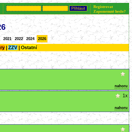
Registrovat
informací klikněte nebo volejte 777 234 448.
Zapomenuté heslo?
26
2021
2022
2024
2026
ry
|
ZZV
|
Ostatní
nahoru
1x
nahoru