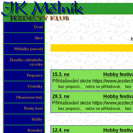
Úvod
Akce
2
Přihlášky (návod)
Zkoušky základního
výcviku
15.3. ne
Hobby festiva
Propozice
Přihlašování skrze https://www.jezde
Výsledky
bez propozic
,
nelze se přihlašovat
,
bez 
29.3. ne
Hobby festiva
Obsazenost haly
Přihlašování skrze https://www.jezde
Prodej koní
bez propozic
,
nelze se přihlašovat
,
bez 
Služby
12.4. ne
Hobby festiva
Kontakty