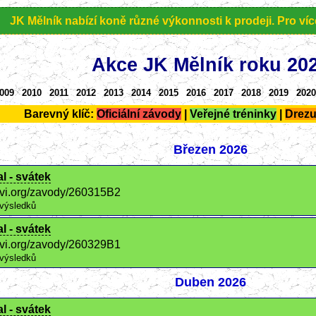
JK Mělník nabízí koně různé výkonnosti k prodeji. Pro více 
Akce JK Mělník roku 20
009
2010
2011
2012
2013
2014
2015
2016
2017
2018
2019
2020
Barevný klíč:
Oficiální závody
|
Veřejné tréninky
|
Drezu
Březen 2026
l - svátek
ctvi.org/zavody/260315B2
výsledků
l - svátek
ctvi.org/zavody/260329B1
výsledků
Duben 2026
l - svátek