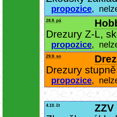
propozice
,
nelz
Hobb
28.9. pá
Drezury Z-L, s
propozice
,
nelz
Drez
29.9. so
Drezury stupně 
propozice
,
nelz
ZZV
4.10. čt