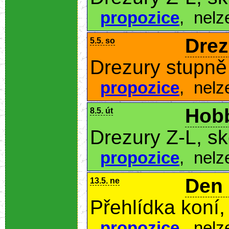
propozice
,
nelz
Drez
5.5. so
Drezury stupně 
propozice
,
nelz
Hobb
8.5. út
Drezury Z-L, s
propozice
,
nelz
Den
13.5. ne
Přehlídka koní,
propozice
,
nelz