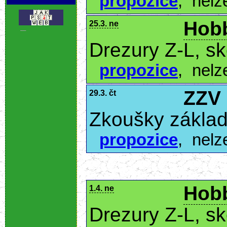
propozice
,
nelz
Hobb
25.3. ne
.
Drezury Z-L, s
propozice
,
nelz
ZZV
29.3. čt
Zkoušky základ
propozice
,
nelz
Hobb
1.4. ne
Drezury Z-L, s