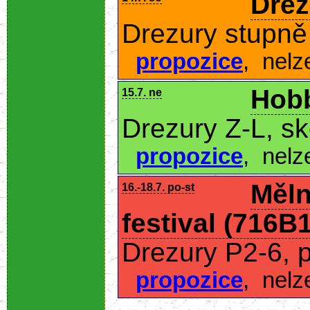
Drez
Drezury stupně 
propozice
,
nelz
Hobb
15.7. ne
Drezury Z-L, s
propozice
,
nelz
Měln
16.-18.7. po-st
festival (716B1
Drezury P2-6, 
propozice
,
nelz