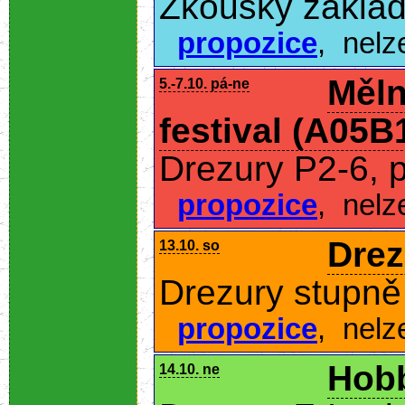
Zkoušky základ
propozice
,
nelz
Měln
5.-7.10. pá-ne
festival (A05B
Drezury P2-6, 
propozice
,
nelz
Drez
13.10. so
Drezury stupně 
propozice
,
nelz
Hobb
14.10. ne