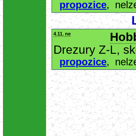
propozice
,
nelz
Hobb
4.11. ne
Drezury Z-L, s
propozice
,
nelz