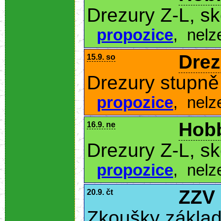
Drezury Z-L, s
propozice
,
nelz
Drez
15.9. so
Drezury stupně 
propozice
,
nelz
Hobb
16.9. ne
Drezury Z-L, s
propozice
,
nelz
ZZV
20.9. čt
Zkoušky základ