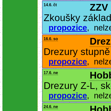
ZZV
14.6. čt
Zkoušky základ
propozice
,
nelz
Drez
16.6. so
Drezury stupně 
propozice
,
nelz
Hobb
17.6. ne
Drezury Z-L, s
propozice
,
nelz
Hobb
24.6. ne