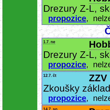
Drezury Z-L, s
propozice
,
nelz
Č
Hobb
1.7. ne
Drezury Z-L, s
propozice
,
nelz
ZZV
12.7. čt
Zkoušky základ
propozice
,
nelz
14.7. so