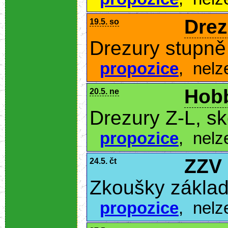
Drez
19.5. so
Drezury stupně 
propozice
,
nelz
Hobb
20.5. ne
Drezury Z-L, s
propozice
,
nelz
ZZV
24.5. čt
Zkoušky základ
propozice
,
nelz