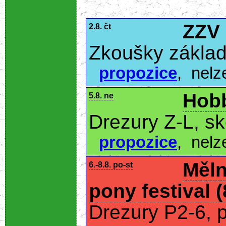
ZZV
2.8. čt
Zkoušky základ
propozice
,
nelz
Hobb
5.8. ne
Drezury Z-L, s
propozice
,
nelz
Měln
6.-8.8. po-st
pony festival 
Drezury P2-6, 