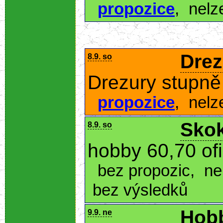
propozice
,
nelz
Drez
8.9. so
Drezury stupně 
propozice
,
nelz
Skok
8.9. so
hobby 60,70 of
bez propozic
,
ne
bez výsledků
Hobb
9.9. ne