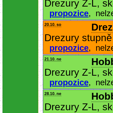
Drezury Z-L, s
propozice
,
nelz
Drez
20.10. so
Drezury stupně 
propozice
,
nelz
Hobb
21.10. ne
Drezury Z-L, s
propozice
,
nelz
Hobb
28.10. ne
Drezury Z-L, s