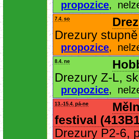
propozice
,
nelz
Drez
7.4. so
Drezury stupně 
propozice
,
nelz
Hobb
8.4. ne
Drezury Z-L, s
propozice
,
nelz
Měln
13.-15.4. pá-ne
festival (413B1
Drezury P2-6, 