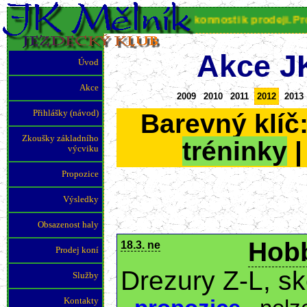
JK Mělník nabízí koně různé výkonnosti k prodeji. Pro více 
Akce J
Úvod
Akce
2009
2010
2011
2012
2013
Přihlášky (návod)
Barevný klíč
Zkoušky základního
tréninky
výcviku
Propozice
Výsledky
Obsazenost haly
Hobb
18.3. ne
Prodej koní
Drezury Z-L, s
Služby
Kontakty