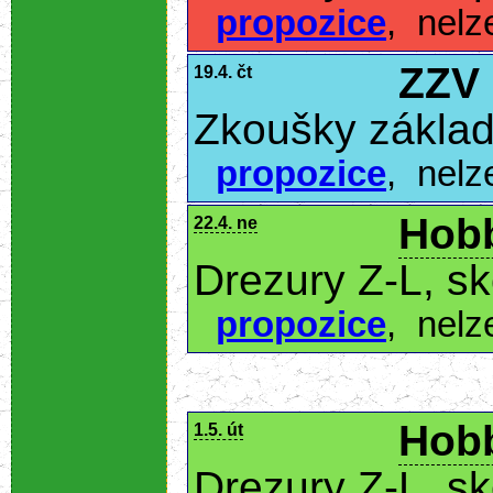
propozice
,
nelz
ZZV
19.4. čt
Zkoušky základ
propozice
,
nelz
Hobb
22.4. ne
Drezury Z-L, s
propozice
,
nelz
Hobb
1.5. út
Drezury Z-L, s