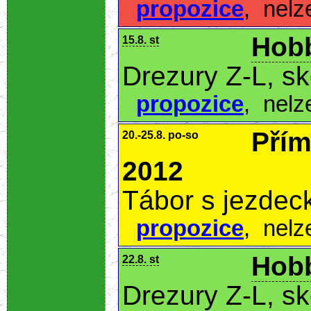
propozice
,
nelz
Hobb
15.8. st
Drezury Z-L, s
propozice
,
nelz
Přím
20.-25.8. po-so
2012
Tábor s jezde
propozice
,
nelz
Hobb
22.8. st
Drezury Z-L, s