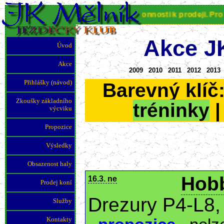
JK Mělník nabízí koně různé výkonnosti k prodeji. Pro více i
Akce J
Úvod
Akce
2009
2010
2011
2012
2013
Přihlášky (návod)
Barevný klíč
Zkoušky základního
tréninky
výcviku
Propozice
Výsledky
Obsazenost haly
Hobb
16.3. ne
Prodej koní
Drezury P4-L8,
Služby
Kontakty