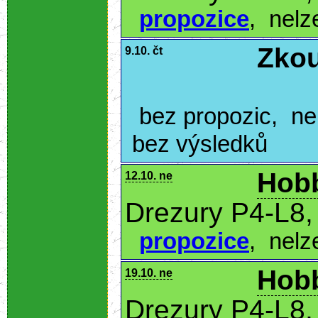
propozice
,
nelz
Zkou
9.10. čt
bez propozic
,
ne
bez výsledků
Hobb
12.10. ne
Drezury P4-L8,
propozice
,
nelz
Hobb
19.10. ne
Drezury P4-L8,