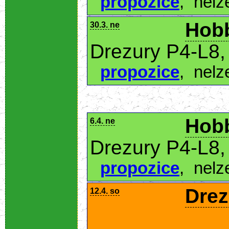
propozice
,
nelz
Hobb
30.3. ne
Drezury P4-L8,
propozice
,
nelz
Hobb
6.4. ne
Drezury P4-L8,
propozice
,
nelz
Drez
12.4. so