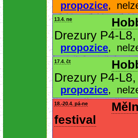
propozice
,
nelz
Hobb
13.4. ne
Drezury P4-L8,
propozice
,
nelz
Hobb
17.4. čt
Drezury P4-L8,
propozice
,
nelz
Měln
18.-20.4. pá-ne
festival