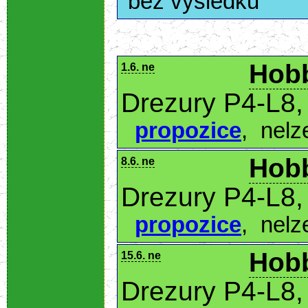
bez výsledků
Hobb
1.6. ne
Drezury P4-L8,
propozice
,
nelz
Hobb
8.6. ne
Drezury P4-L8,
propozice
,
nelz
Hobb
15.6. ne
Drezury P4-L8,