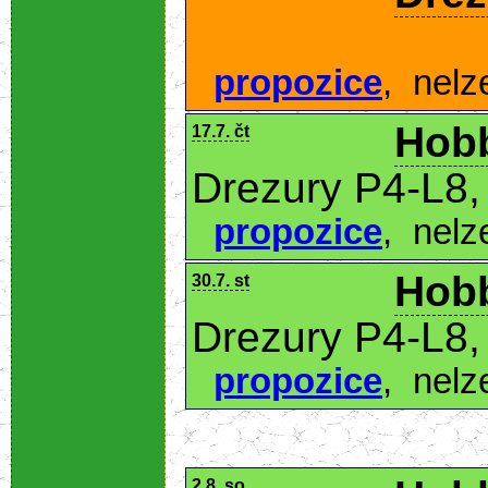
propozice
,
nelz
Hobb
17.7. čt
Drezury P4-L8,
propozice
,
nelz
Hobb
30.7. st
Drezury P4-L8,
propozice
,
nelz
2.8. so