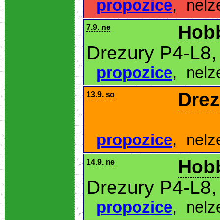
propozice
,
nelz
Hobb
7.9. ne
Drezury P4-L8,
propozice
,
nelz
Drez
13.9. so
propozice
,
nelz
Hobb
14.9. ne
Drezury P4-L8,
propozice
,
nelz