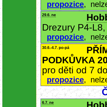
propozice
,
nelz
Hobb
29.6. ne
Drezury P4-L8,
propozice
,
nelz
PŘÍ
30.6.-4.7. po-pá
PODKŮVKA 20
pro děti od 7 do
propozice
,
nelz
Č
Hobb
6.7. ne