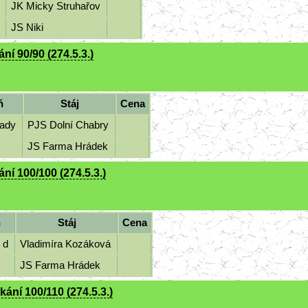
JK Micky Struhařov
6
JS Niki
í 90/90 (274.5.3.)
ň
Stáj
Cena
lady
PJS Dolní Chabry
f
JS Farma Hrádek
í 100/100 (274.5.3.)
ň
Stáj
Cena
y d
Vladimíra Kozáková
f
JS Farma Hrádek
ání 100/110 (274.5.3.)