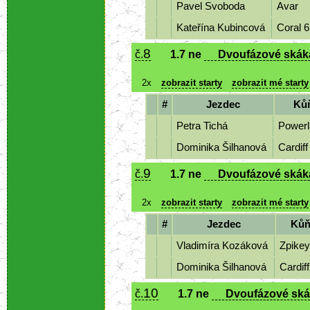
Pavel Svoboda
Avar
Kateřína Kubincová
Coral 
8
č.
1.7 ne
Dvoufázové skákán
2x
zobrazit starty
zobrazit mé starty
#
Jezdec
Ků
Petra Tichá
Power
Dominika Šilhanová
Cardif
9
č.
1.7 ne
Dvoufázové skákán
2x
zobrazit starty
zobrazit mé starty
#
Jezdec
Ků
Vladimíra Kozáková
Zpike
Dominika Šilhanová
Cardif
10
č.
1.7 ne
Dvoufázové skák