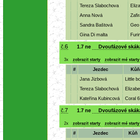
Tereza Slabochova
Eliz
Anna Nová
Zafi
Sandra Baštová
Geo
Gina Di malta
Furi
6
č.
1.7 ne
Dvoufázové skákán
3x
zobrazit starty
zobrazit mé starty
#
Jezdec
Kůň
Jana Jizbová
Little 
Tereza Slabochová
Elizab
Kateřína Kubincová
Coral 
7
č.
1.7 ne
Dvoufázové skákán
2x
zobrazit starty
zobrazit mé starty
#
Jezdec
Kůň