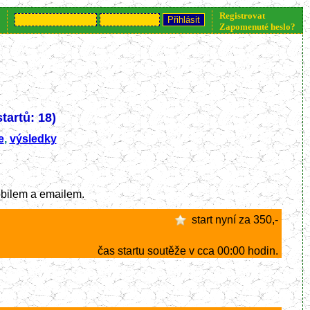
Registrovat
informací klikněte nebo volejte 777 234 448.
Zapomenuté heslo?
tartů: 18)
e
,
výsledky
mobilem a emailem.
start nyní za 350,-
čas startu soutěže v cca 00:00 hodin.