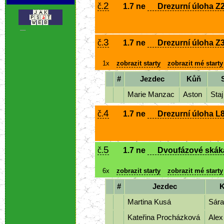
2
č.
1.7 ne
Drezurní úloha Z2
.
3
č.
1.7 ne
Drezurní úloha Z3
1x
zobrazit starty
zobrazit mé starty
#
Jezdec
Kůň
Marie Manzac
Aston
Sta
4
č.
1.7 ne
Drezurní úloha L8
5
č.
1.7 ne
Dvoufázové skákán
6x
zobrazit starty
zobrazit mé starty
#
Jezdec
Martina Kusá
Sár
Kateřina Procházková
Ale