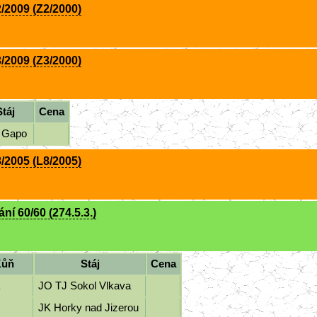
/2009 (Z2/2000)
/2009 (Z3/2000)
Stáj
Cena
j Gapo
/2005 (L8/2005)
í 60/60 (274.5.3.)
Kůň
Stáj
Cena
a
JO TJ Sokol Vlkava
x
JK Horky nad Jizerou