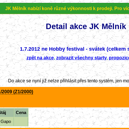
JK Mělník nabízí koně různé výkonnosti k prodeji. Pro více 
Detail akce JK Mělník
1.7.2012 ne
Hobby festival - svátek (celkem s
zpět na akce
,
zobrazit všechny starty
,
propozic
Do akce se nyní již nelze přihlásit přes tento systém, jen 
/2009 (Z1/2000)
Stáj
Cena
j Gapo