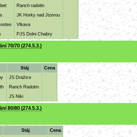
abet
Ranch radotin
ra
JK Horky nad Jizerou
 osteo
Vlkava
n
PJS Dolni Chabry
í 70/70 (274.5.3.)
Stáj
Cena
boy
JS Dražice
eth
Ranch Radotín
6
JS Niki
í 80/80 (274.5.3.)
Stáj
Cena