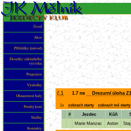
Úvod
Akce
Přihlášky (návod)
Zkoušky základního
výcviku
Propozice
Výsledky
1
č.
1.7 ne
Drezurní úloha Z1
Obsazenost haly
1x
zobrazit starty
zobrazit mé starty
Prodej koní
#
Jezdec
Kůň
Služby
Marie Manzac
Aston
Sta
Kontakty