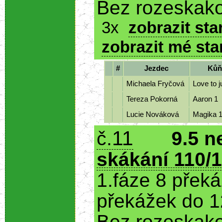
Bez rozeskako
3x
zobrazit sta
zobrazit mé sta
#
Jezdec
Kůň
Michaela Fryčová
Love to 
Tereza Pokorná
Aaron 1
Lucie Nováková
Magika 
11
č.
9.5 n
skákání 110/1
1.fáze 8 přek
překážek do 1
Bez rozeskako