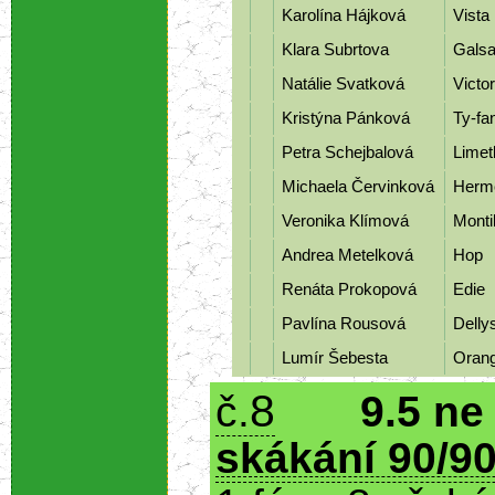
Karolína Hájková
Vista
Klara Subrtova
Gals
Natálie Svatková
Victo
Kristýna Pánková
Ty-f
Petra Schejbalová
Lime
Michaela Červinková
Herm
Veronika Klímová
Mont
Andrea Metelková
Hop
Renáta Prokopová
Edie
Pavlína Rousová
Delly
Lumír Šebesta
Oran
8
č.
9.5 ne
skákání 90/90