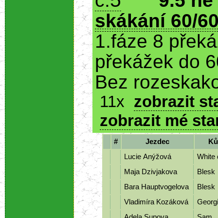
5
č.
9.5 ne
skákání 60/60
1.fáze 8 přek
překážek do 6
Bez rozeskako
11x
zobrazit st
zobrazit mé sta
#
Jezdec
Ků
Lucie Anýžová
White 
Maja Dzivjakova
Blesk
Bara Hauptvogelova
Blesk
Vladimíra Kozáková
Georg
Adela Supova
Sam