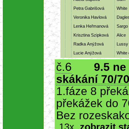
Petra Gabrišová
White
Veronika Havlová
Dagle
Lenka Heřmanová
Sargo
Krisztina Szipková
Alice
Radka Anýžová
Luss
Lucie Anýžová
White 
6
č.
9.5 ne
skákání 70/70
1.fáze 8 přek
překážek do 7
Bez rozeskako
13x
zobrazit st