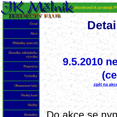
JK Mělník nabízí koně různé výkonnosti k prodeji. Pro víc
Detai
Úvod
Akce
Přihlášky (návod)
Zkoušky základního
výcviku
9.5.2010 n
Propozice
(ce
Výsledky
zpět na akc
Obsazenost haly
Prodej koní
Služby
Do akce se nyní 
Kontakty