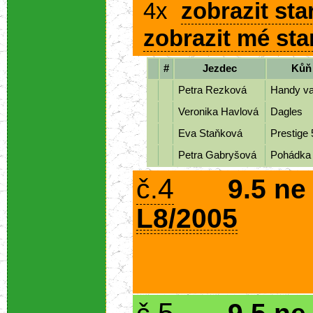
4x
zobrazit sta
zobrazit mé sta
#
Jezdec
Kůň
Petra Rezková
Handy va
Veronika Havlová
Dagles
Eva Staňková
Prestige
Petra Gabryšová
Pohádk
4
č.
9.5 ne
L8/2005