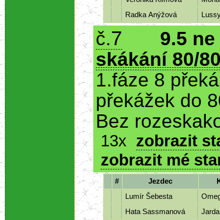
Radka Anýžová
Luss
7
č.
9.5 ne
skákání 80/80
1.fáze 8 přek
překážek do 8
Bez rozeskako
13x
zobrazit st
zobrazit mé sta
#
Jezdec
Lumír Šebesta
Ome
Hata Sassmanová
Jarda