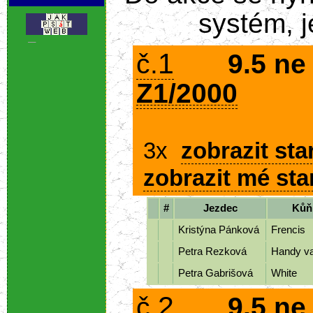
systém, 
.
1
č.
9.5 ne
Z1/2000
3x
zobrazit sta
zobrazit mé sta
#
Jezdec
Kůň
Kristýna Pánková
Frencis
Petra Rezková
Handy va
Petra Gabrišová
White
2
č.
9.5 ne