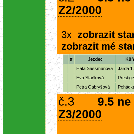
Z2/2000
3x
zobrazit sta
zobrazit mé sta
#
Jezdec
Kůň
Hata Sassmanová
Jarda 1
Eva Staňková
Prestig
Petra Gabryšová
Pohádk
3
č.
9.5 ne
Z3/2000