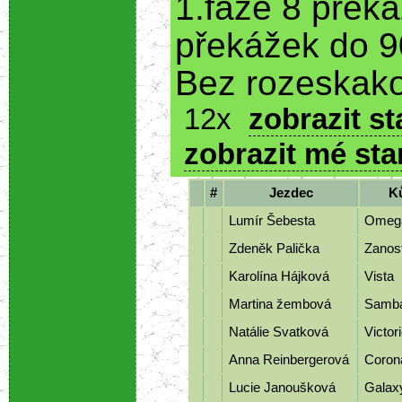
1.fáze 8 přek
překážek do 9
Bez rozeskako
12x
zobrazit st
zobrazit mé sta
#
Jezdec
K
Lumír Šebesta
Ome
Zdeněk Palička
Zanos
Karolína Hájková
Vista
Martina žembová
Samb
Natálie Svatková
Victor
Anna Reinbergerová
Coro
Lucie Janoušková
Gala