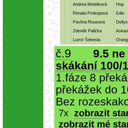
Andrea Metelková
Hop
Renáta Prokopová
Edie
Pavlína Rousová
Dellys
Zdeněk Palička
Askari
Lumír Šebesta
Oran
9
č.
9.5 ne
skákání 100/1
1.fáze 8 přek
překážek do 1
Bez rozeskako
7x
zobrazit sta
zobrazit mé sta