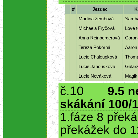
#
Jezdec
K
Martina žembová
Samb
Michaela Fryčová
Love 
Anna Reinbergerová
Coro
Tereza Pokorná
Aaron
Lucie Chaloupková
Thom
Lucie Janoušková
Gala
Lucie Nováková
Magik
10
č.
9.5 n
skákání 100/1
1.fáze 8 přek
překážek do 1