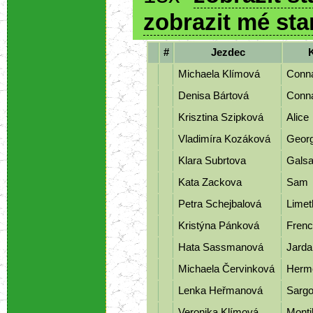
zobrazit mé sta
#
Jezdec
Michaela Klímová
Conn
Denisa Bártová
Conn
Krisztina Szipková
Alice
Vladimíra Kozáková
Geor
Klara Subrtova
Gals
Kata Zackova
Sam
Petra Schejbalová
Lime
Kristýna Pánková
Frenc
Hata Sassmanová
Jarda
Michaela Červinková
Herm
Lenka Heřmanová
Sarg
Veronika Klímová
Mont