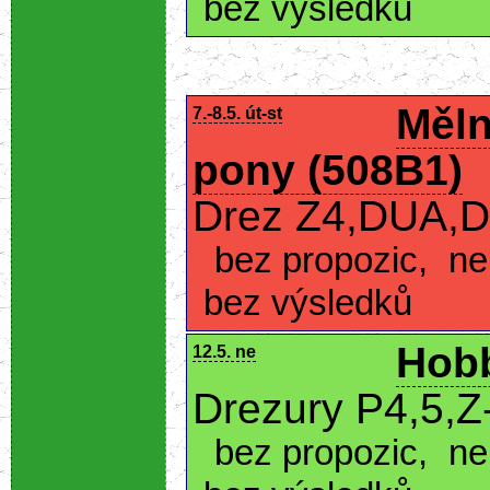
bez výsledků
Měln
7.-8.5. út-st
pony (508B1)
Drez Z4,DUA,D
bez propozic
,
ne
bez výsledků
Hobb
12.5. ne
Drezury P4,5,Z
bez propozic
,
ne