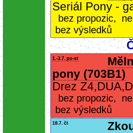
Seriál Pony - 
bez propozic
,
ne
bez výsledků
Č
Měln
1.-3.7. po-st
pony (703B1)
Drez Z4,DUA,D
bez propozic
,
ne
bez výsledků
Zkou
18.7. čt