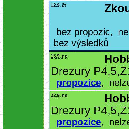
Zkou
12.9. čt
bez propozic
,
ne
bez výsledků
Hobb
15.9. ne
Drezury P4,5,Z
propozice
,
nelz
Hobb
22.9. ne
Drezury P4,5,Z
propozice
,
nelz