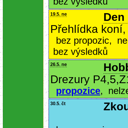
bez výsledků
Den
19.5. ne
Přehlídka koní,
bez propozic
,
ne
bez výsledků
Hobb
26.5. ne
Drezury P4,5,Z
propozice
,
nelz
Zkou
30.5. čt