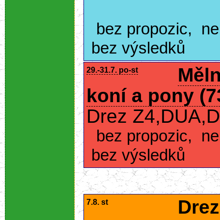
bez propozic
,
ne
bez výsledků
Měln
29.-31.7. po-st
koní a pony (
Drez Z4,DUA,D
bez propozic
,
ne
bez výsledků
Drez
7.8. st