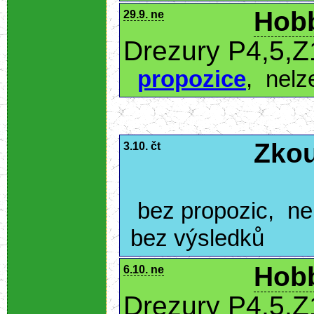
Hobb
29.9. ne
Drezury P4,5,Z
propozice
,
nelz
Zkou
3.10. čt
bez propozic
,
ne
bez výsledků
Hobb
6.10. ne
Drezury P4,5,Z