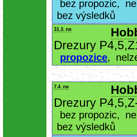
bez propozic
,
ne
bez výsledků
Hobb
31.3. ne
Drezury P4,5,Z
propozice
,
nelz
Hobb
7.4. ne
Drezury P4,5,Z
bez propozic
,
ne
bez výsledků