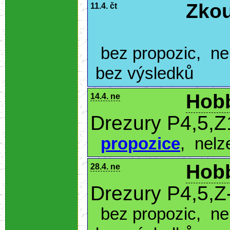
Zkou
11.4. čt
bez propozic
,
ne
bez výsledků
Hobb
14.4. ne
Drezury P4,5,Z
propozice
,
nelz
Hobb
28.4. ne
Drezury P4,5,Z
bez propozic
,
ne