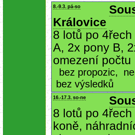
Sous
8.-9.3. pá-so
Královice
8 lotů po 4řech
A, 2x pony B, 2
omezení počtu
bez propozic
,
ne
bez výsledků
Sous
16.-17.3. so-ne
8 lotů po 4řech 
koně, náhradní