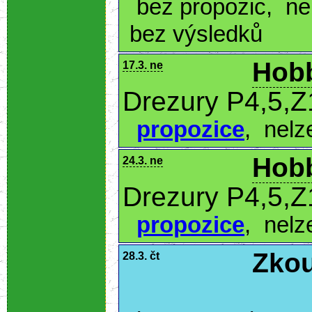
bez propozic
,
ne
bez výsledků
Hobb
17.3. ne
Drezury P4,5,Z
propozice
,
nelz
Hobb
24.3. ne
Drezury P4,5,Z
propozice
,
nelz
Zkou
28.3. čt