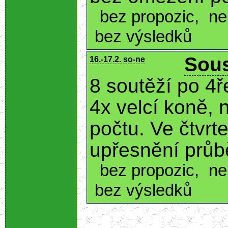
bez propozic
,
ne
bez výsledků
Sous
16.-17.2. so-ne
8 soutěží po 4ř
4x velcí koně,
počtu. Ve čtvrt
upřesnění průb
bez propozic
,
ne
bez výsledků