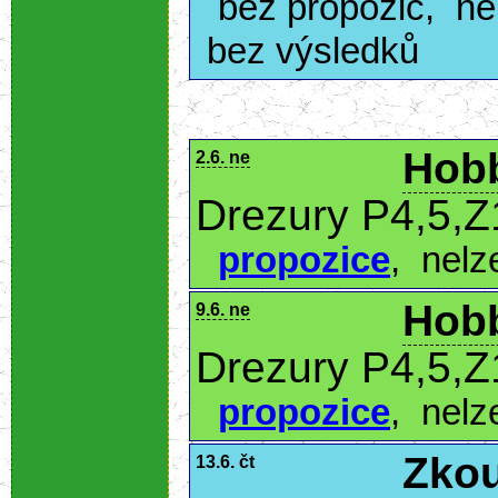
bez propozic
,
ne
bez výsledků
Hobb
2.6. ne
Drezury P4,5,Z
propozice
,
nelz
Hobb
9.6. ne
Drezury P4,5,Z
propozice
,
nelz
Zkou
13.6. čt