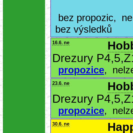
bez propozic
,
ne
bez výsledků
Hobb
16.6. ne
Drezury P4,5,Z
propozice
,
nelz
Hobb
23.6. ne
Drezury P4,5,Z
propozice
,
nelz
Hap
30.6. ne