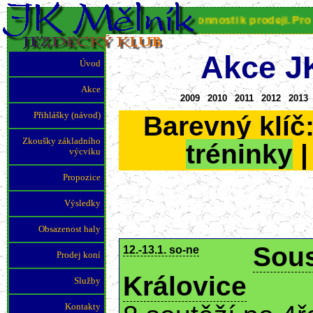
JK Mělník nabízí koně různé výkonnosti k prodeji. Pro více i
Akce J
Úvod
Akce
2009
2010
2011
2012
2013
Přihlášky (návod)
Barevný klíč
Zkoušky základního
tréninky
výcviku
Propozice
Výsledky
Obsazenost haly
Sous
12.-13.1. so-ne
Prodej koní
Královice
Služby
Kontakty