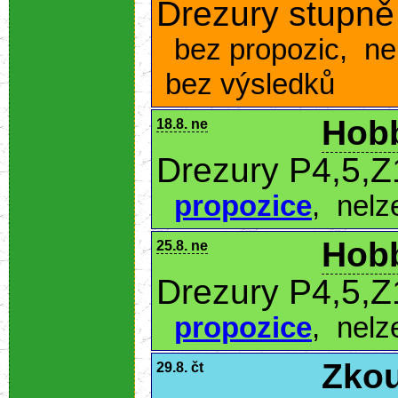
Drezury stupn
bez propozic
,
ne
bez výsledků
Hobb
18.8. ne
Drezury P4,5,Z
propozice
,
nelz
Hobb
25.8. ne
Drezury P4,5,Z
propozice
,
nelz
Zkou
29.8. čt