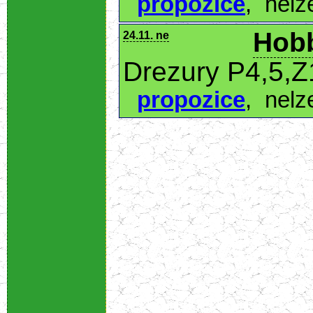
propozice
,
nelz
Hobb
24.11. ne
Drezury P4,5,Z
propozice
,
nelz