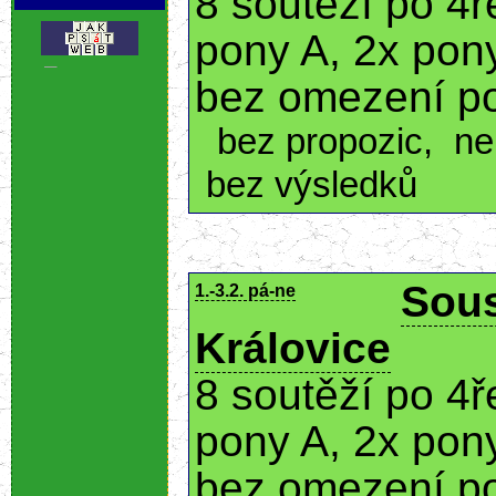
8 soutěží po 4ř
pony A, 2x pony
.
bez omezení p
bez propozic
,
ne
bez výsledků
Sous
1.-3.2. pá-ne
Královice
8 soutěží po 4ř
pony A, 2x pony
bez omezení p