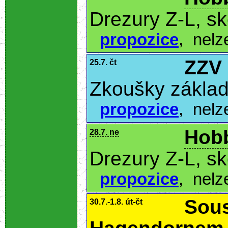
Drezury Z-L, s
propozice
,
nelz
ZZV
25.7. čt
Zkoušky základ
propozice
,
nelz
Hobb
28.7. ne
Drezury Z-L, s
propozice
,
nelz
Sous
30.7.-1.8. út-čt