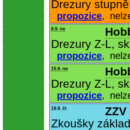
Drezury stupně
propozice
,
nelz
Hobb
8.9. ne
Drezury Z-L, s
propozice
,
nelz
Hobb
15.9. ne
Drezury Z-L, s
propozice
,
nelz
ZZV
19.9. čt
Zkoušky základ