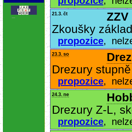
propozice
,
nelz
ZZV
21.3. čt
.
Zkoušky základ
propozice
,
nelz
Drez
23.3. so
Drezury stupně
propozice
,
nelz
Hobb
24.3. ne
Drezury Z-L, s
propozice
,
nelz