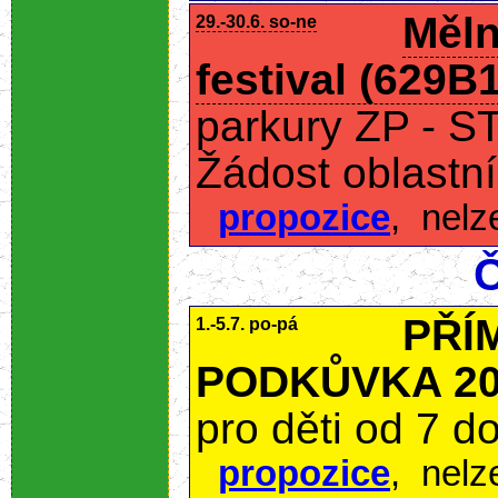
Měln
29.-30.6. so-ne
festival (629B1
parkury ZP - S
Žádost oblastní
propozice
,
nelz
Č
PŘÍ
1.-5.7. po-pá
PODKŮVKA 20
pro děti od 7 do
propozice
,
nelz