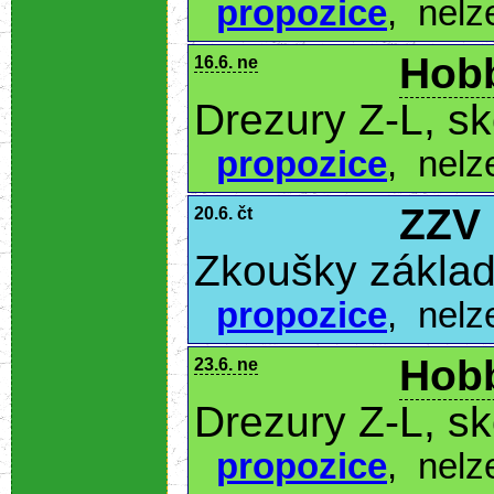
propozice
,
nelz
Hobb
16.6. ne
Drezury Z-L, s
propozice
,
nelz
ZZV
20.6. čt
Zkoušky základ
propozice
,
nelz
Hobb
23.6. ne
Drezury Z-L, s
propozice
,
nelz