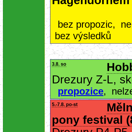
Hagendornem
bez propozic
,
ne
bez výsledků
Hobb
3.8. so
Drezury Z-L, s
propozice
,
nelz
Měln
5.-7.8. po-st
pony festival 