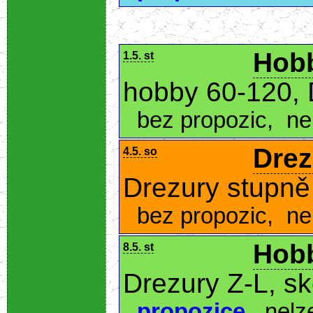
Hobb
1.5. st
hobby 60-120, 
bez propozic
,
ne
Drez
4.5. so
Drezury stupně
bez propozic
,
ne
Hobb
8.5. st
Drezury Z-L, s
propozice
,
nelz