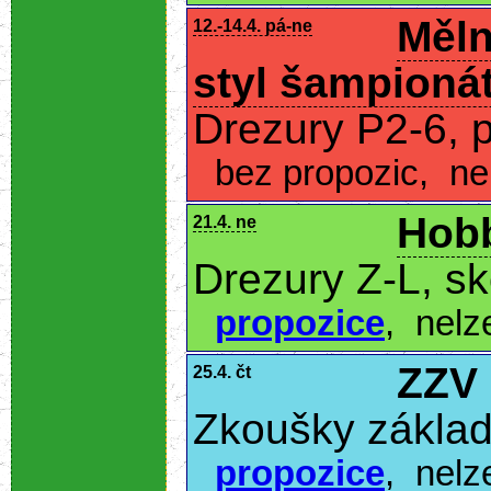
Měln
12.-14.4. pá-ne
styl šampioná
Drezury P2-6, 
bez propozic
,
ne
Hobb
21.4. ne
Drezury Z-L, s
propozice
,
nelz
ZZV
25.4. čt
Zkoušky základ
propozice
,
nelz