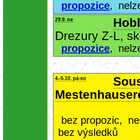
propozice
,
nelz
Hobb
29.9. ne
Drezury Z-L, s
propozice
,
nelz
Sous
4.-5.10. pá-so
Mestenhause
bez propozic
,
ne
bez výsledků