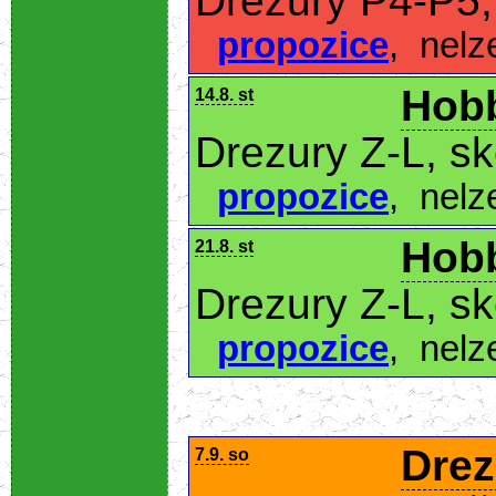
Drezury P4-P5,
propozice
,
nelz
Hobb
14.8. st
Drezury Z-L, s
propozice
,
nelz
Hobb
21.8. st
Drezury Z-L, s
propozice
,
nelz
Drez
7.9. so