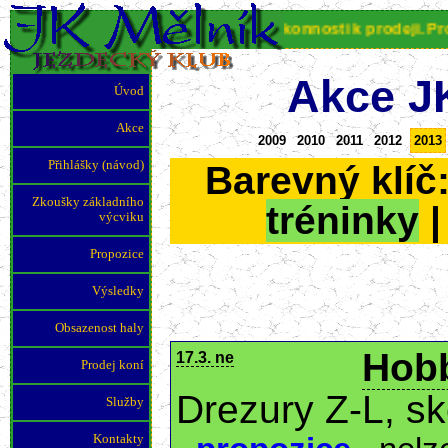
JK Mělník nabízí koně různé výkonnosti k prodeji. Pro více 
Akce J
Úvod
Akce
2009
2010
2011
2012
2013
Přihlášky (návod)
Barevný klíč
Zkoušky základního
tréninky
výcviku
Propozice
Výsledky
Obsazenost haly
Hobb
17.3. ne
Prodej koní
Drezury Z-L, s
Služby
Kontakty