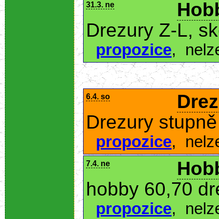
Hobb
31.3. ne
Drezury Z-L, s
propozice
,
nelz
Drez
6.4. so
Drezury stupně
propozice
,
nelz
Hobb
7.4. ne
hobby 60,70 dr
propozice
,
nelz