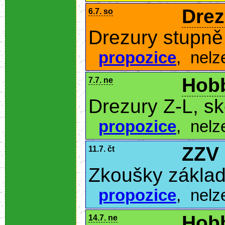
Drez
6.7. so
Drezury stupně
propozice
,
nelz
Hobb
7.7. ne
Drezury Z-L, s
propozice
,
nelz
ZZV
11.7. čt
Zkoušky základ
propozice
,
nelz
Hobb
14.7. ne