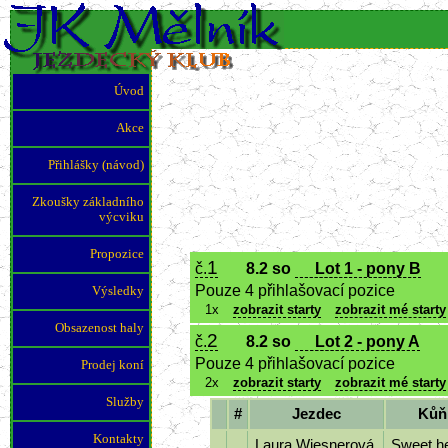
J
Úvod
Akce
Přihlášky (návod)
Zkoušky základního
výcviku
Propozice
1
č.
8.2 so
Lot 1 - pony B
Pouze 4 přihlašovací pozice
Výsledky
1x
zobrazit starty
zobrazit mé starty
Obsazenost haly
2
č.
8.2 so
Lot 2 - pony A
Pouze 4 přihlašovací pozice
Prodej koní
2x
zobrazit starty
zobrazit mé starty
Služby
#
Jezdec
Kůň
Kontakty
Laura Wiesnerová
Sweet h