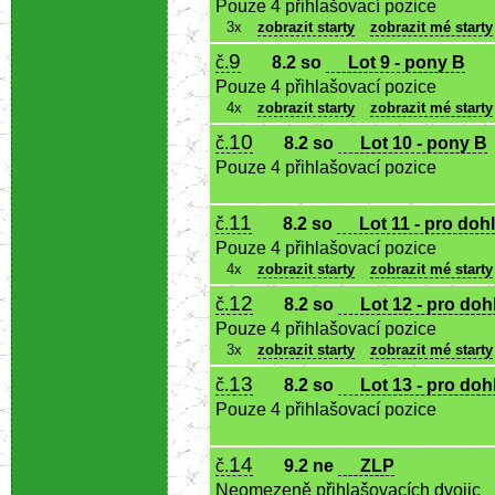
Pouze 4 přihlašovací pozice
3x
zobrazit starty
zobrazit mé starty
9
č.
8.2 so
Lot 9 - pony B
Pouze 4 přihlašovací pozice
4x
zobrazit starty
zobrazit mé starty
10
č.
8.2 so
Lot 10 - pony B
Pouze 4 přihlašovací pozice
11
č.
8.2 so
Lot 11 - pro do
Pouze 4 přihlašovací pozice
4x
zobrazit starty
zobrazit mé starty
12
č.
8.2 so
Lot 12 - pro do
Pouze 4 přihlašovací pozice
3x
zobrazit starty
zobrazit mé starty
13
č.
8.2 so
Lot 13 - pro do
Pouze 4 přihlašovací pozice
14
č.
9.2 ne
ZLP
Neomezeně přihlašovacích dvojic