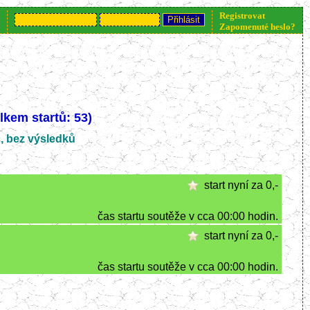
Registrovat
nformací klikněte nebo volejte 777 234 448.
Zapomenuté heslo?
kem startů: 53)
c, bez výsledků
start nyní za 0,-
čas startu soutěže v cca 00:00 hodin.
start nyní za 0,-
čas startu soutěže v cca 00:00 hodin.