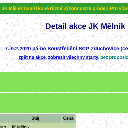
K Mělník nabízí koně různé výkonnosti k prodeji. Pro více i
Detail akce JK Mělník
7.-9.2.2020 pá-ne
Soustředění SCP Zduchovice (cel
zpět na akce
,
zobrazit všechny starty
, bez propozi
Stáj
Cena
eart
JK Mělník