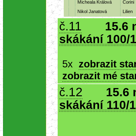
Micheala Králová
Corini
Nikol Janatová
Lilien
11
č.
15.6 
skákání 100/1
5x
zobrazit sta
zobrazit mé sta
12
č.
15.6 
skákání 110/1