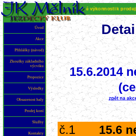
JK Mělník nabízí koně různé výkonnosti k prodeji. Pr
Detai
Úvod
Akce
Přihlášky (návod)
Zkoušky základního
výcviku
15.6.2014 n
Propozice
(ce
Výsledky
zpět na akc
Obsazenost haly
Prodej koní
Služby
1
č.
15.6 n
Kontakty