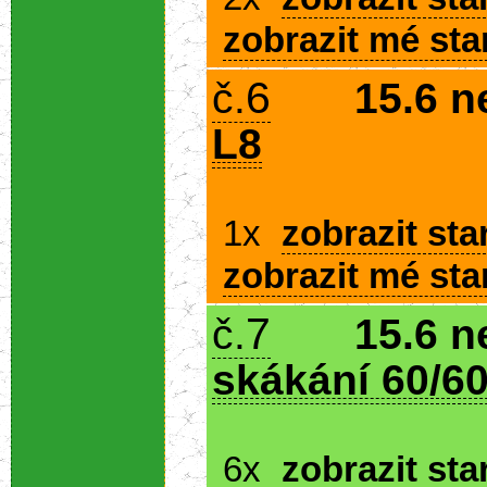
zobrazit mé sta
6
č.
15.6 n
L8
1x
zobrazit sta
zobrazit mé sta
7
č.
15.6 n
skákání 60/60
6x
zobrazit sta