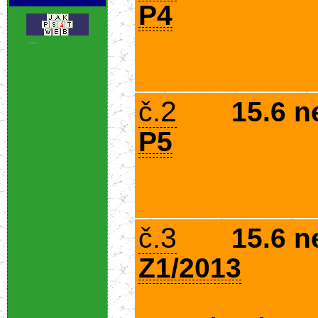
P4
.
2
č.
15.6 n
P5
3
č.
15.6 n
Z1/2013