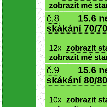
zobrazit mé sta
8
č.
15.6 n
skákání 70/70
12x
zobrazit st
zobrazit mé sta
9
č.
15.6 n
skákání 80/80
10x
zobrazit st