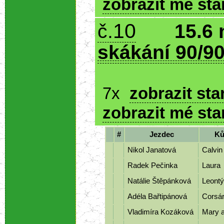
zobrazit mé sta
10
č.
15.6 
skákání 90/90
7x
zobrazit sta
zobrazit mé sta
#
Jezdec
K
Nikol Janatová
Calvin
Radek Pečinka
Laura
Natálie Štěpánková
Leont
Adéla Bařtipánová
Corsá
Vladimíra Kozáková
Mary 